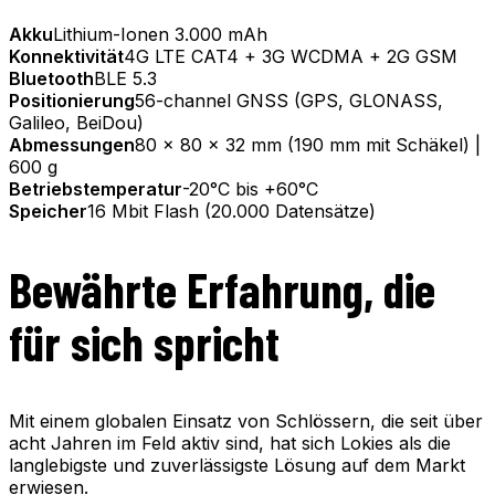
Akku
Lithium-Ionen 3.000 mAh
Konnektivität
4G LTE CAT4 + 3G WCDMA + 2G GSM
Bluetooth
BLE 5.3
Positionierung
56-channel GNSS (GPS, GLONASS,
Galileo, BeiDou)
Abmessungen
80 x 80 x 32 mm (190 mm mit Schäkel) |
600 g
Betriebstemperatur
-20°C bis +60°C
Speicher
16 Mbit Flash (20.000 Datensätze)
Bewährte Erfahrung, die
für sich spricht
Mit einem globalen Einsatz von Schlössern, die seit über
acht Jahren im Feld aktiv sind, hat sich Lokies als die
langlebigste und zuverlässigste Lösung auf dem Markt
erwiesen.