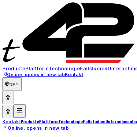
Produkte
Plattform
Technologie
Fallstudien
Unternehm
Kontakt
Online
, opens in new tab
DE
Produkte
Plattform
Technologie
Fallstudien
Unternehmen
In
Kontakt
Online
, opens in new tab